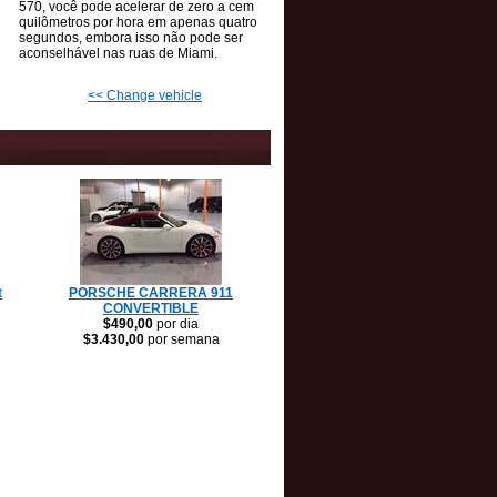
570, você pode acelerar de zero a cem
quilômetros por hora em apenas quatro
segundos, embora isso não pode ser
aconselhável nas ruas de Miami.
<< Change vehicle
t
PORSCHE CARRERA 911
CONVERTIBLE
$490,00
por dia
$3.430,00
por semana