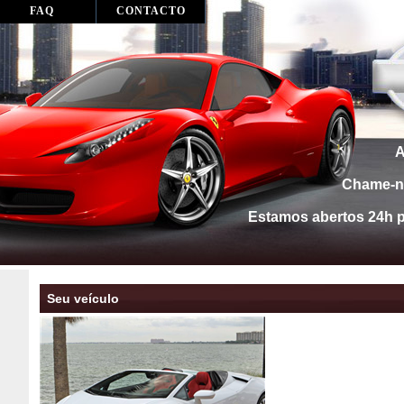
FAQ
CONTACTO
A
Chame-no
Estamos abertos 24h po
Seu veículo