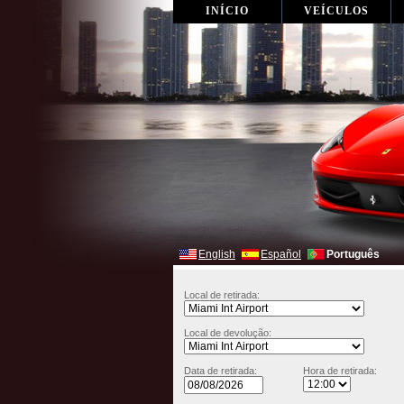
INÍCIO
VEÍCULOS
English
Español
Português
Local de retirada:
Local de devolução:
Data de retirada:
Hora de retirada: