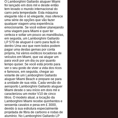
O Lamborghini Gallardo aluguer Miami
foi lançado em dois mil e desde então
tem levado o mundo internacional do
carro pela tempestade. Esta máquina
elegante não é só elegante, mas oferece
uma série de opções que vão fazer
qualquer viagem uma experiência
emocionante. Se você estiver planejando
uma viagem para Miami e quer ter
certeza e soltar um pouco as mandíbulas,
em seguida, um Lamborghini Gallardo
LP 570 de aluguel é carro para fazê-lo
dentro Uma vez que nem todos podem
pagar uma destas gemas por conta
própria, há vários exóticos locadoras de
veículos em Miami, que vai alugar um
para você por um dia ou por quanto
tempo quiser. Se você está pronto para
ver o seu gosto de viver a vida dos ricos
e famosos, em seguida, chegar ao
volante de um Lamborghini Gallardo
aluguer Miami Beach e prepare-se para
a unidade de sua vida. Cada versão do
aeroporto Lamborghini Gallardo aluguer
Miami desde o seu início em dois mil e
caracterizou um motor V10 de cinco
litros. O modelo atual, a locação da
Lamborghini Miami recebe quinhentos e
sessenta cavalos e pesa em £ 3000,
devido à sua estrutura especialmente
projetada de fibra de carbono e rodas de
alumínio. No Lamborghini Gallardo LP