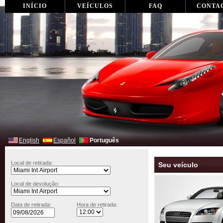
INÍCIO
VEÍCULOS
FAQ
CONTA
English
Español
Português
Local de retirada:
Seu veículo
Local de devolução:
Data de retirada:
Hora de retirada: