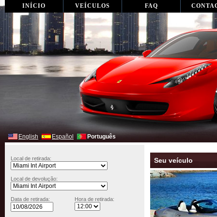
INÍCIO
VEÍCULOS
FAQ
CONTA
English
Español
Português
Local de retirada:
Seu veículo
Local de devolução:
Data de retirada:
Hora de retirada: