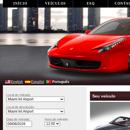
INÍCIO
VEÍCULOS
FAQ
CONTA
English
Español
Português
Local de retirada:
Seu veículo
Local de devolução:
Data de retirada:
Hora de retirada: