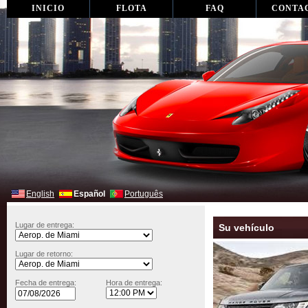
INICIO
FLOTA
FAQ
CONTA
English
Español
Português
Lugar de entrega:
Su vehículo
Lugar de retorno:
Fecha de entrega:
Hora de entrega: